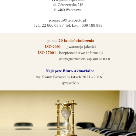
ul.
Górczewska 216
01-460
Warszawa
prospecto@prospecto.pl
Tel.:
Tel. kom.:
22 666 08 97
609 188 889
20
lat doświadczenia
ponad
ISO 9001
- gwarancja jakości
ISO 27001
- bezpieczeństwo informacji
(z uwzględnieniem zapisów RODO)
Najlepsze Biuro Aktuarialne
wg Forum Biznes
u w latach 2011 - 2016
sprawdź >