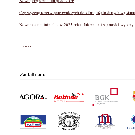
Nowa prognoza inflacji do 2026
Czy wycenę rezerw pracowniczych do której użyto danych wg stanu 
Nowa płaca minimalna w 2025 roku. Jak zmieni się model wyceny
wstecz