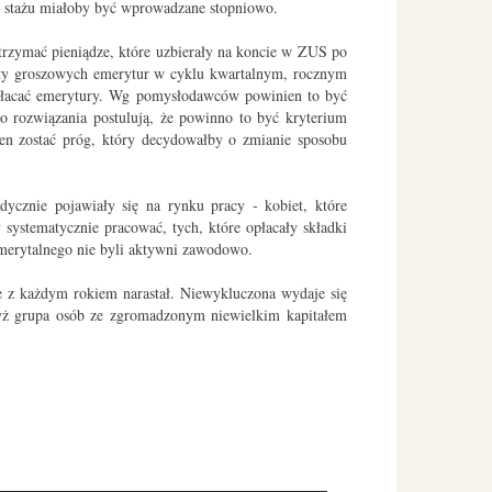
m stażu miałoby być wprowadzane stopniowo.
otrzymać pieniądze, które uzbierały na koncie w ZUS po
łaty groszowych emerytur w cyklu kwartalnym, rocznym
ypłacać emerytury. Wg pomysłodawców powinien to być
go rozwiązania postulują, że powinno to być kryterium
ien zostać próg, który decydowałby o zmianie sposobu
ycznie pojawiały się na rynku pracy - kobiet, które
ystematycznie pracować, tych, które opłacały składki
emerytalnego nie byli aktywni zawodowo.
e z każdym rokiem narastał. Niewykluczona wydaje się
yż grupa osób ze zgromadzonym niewielkim kapitałem