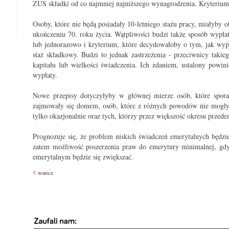
ZUS składki od co najmniej najniższego wynagrodzenia. Kryteriu
Osoby, które nie będą posiadały 10-letniego stażu pracy, miałyby 
ukończeniu 70. roku życia. Wątpliwości budzi także sposób wyp
lub jednorazowo i kryterium, które decydowałoby o tym, jak w
staż składkowy. Budzi to jednak zastrzeżenia - przeciwnicy takie
kapitału lub wielkości świadczenia. Ich zdaniem, ustalony powin
wypłaty.
Nowe przepisy dotyczyłyby w głównej mierze osób, które sporad
zajmowały się domem, osób, które z różnych powodów nie mogły s
tylko okazjonalnie oraz tych, którzy przez większość okresu przed
Prognozuje się, że problem niskich świadczeń emerytalnych będzi
zatem możliwość poszerzenia praw do emerytury minimalnej, gd
emerytalnym będzie się zwiększać.
wstecz