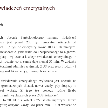
świadczeń emerytalnych
ch
h obecnie funkcjonującego systemu świadczeń
nych jest ponad 230 tys. emerytur niższych od
ch, 1,5 tys. do emerytury równe 100 zł lub mniejsze.
świadczenie, jakie trafia do ubezpieczonego to 4 grosze.
płaty i wyliczania każdego świadczenia emerytalnego to
 zł rocznie, co w sumie daje niemal 35 mln. W związku
kosztami administracyjnymi, ZUS oraz resort rodziny i
cują nad likwidacją groszowych świadczeń.
świadczenia emerytalnego wyliczana jest obecnie na
 zgromadzonych składek nawet wtedy, gdy dotyczy to
owej wpłaty. Z tego tez powodu rośnie liczba
 z 5 mln wypłacanych przez ZUS świadczeń.
ej to 20 lat dla kobiet i 25 lat dla mężczyzn. Nowe
yturę otrzyma każdy, kto przez min. 10 lat wpłacał do