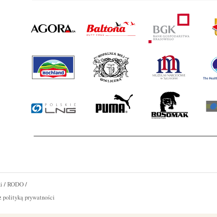
i
/
RODO
/
 z
polityką prywatności