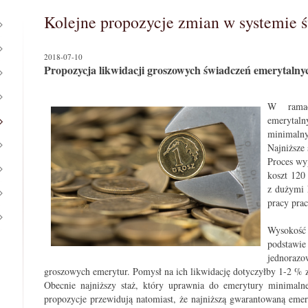
Kolejne propozycje zmian w systemie 
2018-07-10
Propozycja likwidacji groszowych świadczeń emerytalny
W ramac
emerytal
minimalny
Najniższe 
Proces wy
koszt 120
z dużymi 
pracy pra
Wysokość 
podstawie
jednoraz
groszowych emerytur. Pomysł na ich likwidację dotyczyłby 1-2 %
Obecnie najniższy staż, który uprawnia do emerytury minimaln
propozycje przewidują natomiast, że najniższą gwarantowaną emer