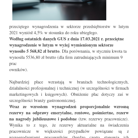
przeciętego wynagrodzenia w sektorze przedsiębiorstw w lutym
2021 wyniósł 4,5% w stosunku do roku ubiegłego.
Według ostatnich danych GUS z dnia 17.03.2021 r. przeciętne
wynagrodzenie w lutym w wyżej wymienionym sektorze
wynosiło 5 568,82 zł brutto
. Dla porównania, w styczniu kwota ta
wynosiła 5536,80 zł brutto (dla firm zatrudniających minimum 9
prac
owników).
Najbardziej płace wzrastają w branżach technologicznych,
działalności profesjonalnej i technicznej (w szczególności w firmach
marketingowych i księgowych). Obniżenie płac dotyczy zaś w
szczególności branży gastronomicznej.
Wraz ze wzrostem wynagrodzeń proporcjonalnie wzrosną
rezerwy na odprawy emerytalne, rentowe, pośmiertne, rezerw
na nagrody jubileuszowe i podobne
(tzw. rezerwy pracownicze).
Wynika to z tego, że rezerwy aktuarialne na świadczenia
pracownicze w większości przypadków powiązane są z
wynagrodzeniami pracowników (bardzo często stanowią ich