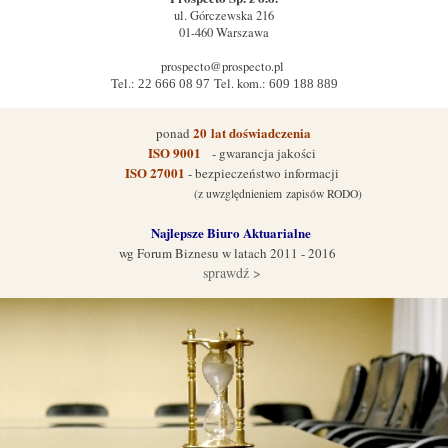
ul.
Górczewska 216
01-460
Warszawa
prospecto@prospecto.pl
Tel.:
Tel. kom.:
22 666 08 97
609 188 889
20
lat doświadczenia
ponad
ISO 9001
- gwarancja jakości
ISO 27001
- bezpieczeństwo informacji
(z uwzględnieniem zapisów RODO)
Najlepsze Biuro Aktuarialne
wg Forum Biznes
u w latach 2011 - 2016
sprawdź >