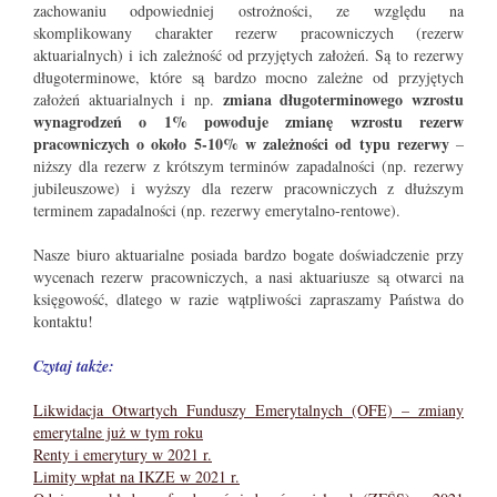
zachowaniu odpowiedniej ostrożności, ze względu na
skomplikowany charakter rezerw pracowniczych (rezerw
aktuarialnych) i ich zależność od przyjętych założeń. Są to rezerwy
długoterminowe, które są bardzo mocno zależne od przyjętych
zmiana długoterminowego wzrostu
założeń aktuarialnych i np.
wynagrodzeń o 1% powoduje zmianę wzrostu rezerw
pracowniczych o około 5-10% w zależności od typu rezerwy
–
niższy dla rezerw z krótszym terminów zapadalności (np. rezerwy
jubileuszowe) i wyższy dla rezerw pracowniczych z dłuższym
terminem zapadalności (np. rezerwy emerytalno-rentowe).
Nasze biuro aktuarialne posiada bardzo bogate doświadczenie przy
wycenach rezerw pracowniczych, a nasi aktuariusze są otwarci na
księgowość, dlatego w razie wątpliwości zapraszamy Państwa do
kontaktu!
Czytaj także:
Likwidacja Otwartych Funduszy Emerytalnych (OFE) – zmiany
emerytalne już w tym roku
Renty i emerytury w 2021 r.
Limity wpłat na IKZE w 2021 r.