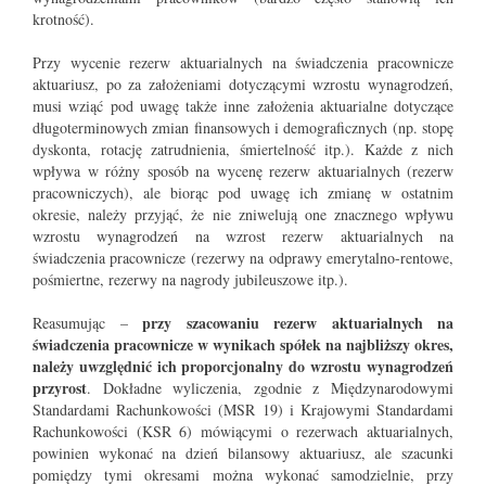
krotność).
Przy wycenie rezerw aktuarialnych na świadczenia pracownicze
aktuariusz, po za założeniami dotyczącymi wzrostu wynagrodzeń,
musi wziąć pod uwagę także inne założenia aktuarialne dotyczące
długoterminowych zmian finansowych i demograficznych (np. stopę
dyskonta, rotację zatrudnienia, śmiertelność itp.). Każde z nich
wpływa w różny sposób na wycenę rezerw aktuarialnych (rezerw
pracowniczych), ale biorąc pod uwagę ich zmianę w ostatnim
okresie, należy przyjąć, że nie zniwelują one znacznego wpływu
wzrostu wynagrodzeń na wzrost rezerw aktuarialnych na
świadczenia pracownicze (rezerwy na odprawy emerytalno-rentowe,
pośmiertne, rezerwy na nagrody jubileuszowe itp.).
przy szacowaniu rezerw aktuarialnych na
Reasumując –
świadczenia pracownicze w wynikach spółek na najbliższy okres,
należy uwzględnić ich proporcjonalny do wzrostu wynagrodzeń
przyrost
. Dokładne wyliczenia, zgodnie z Międzynarodowymi
Standardami Rachunkowości (MSR 19) i Krajowymi Standardami
Rachunkowości (KSR 6) mówiącymi o rezerwach aktuarialnych,
powinien wykonać na dzień bilansowy aktuariusz, ale szacunki
pomiędzy tymi okresami można wykonać samodzielnie, przy