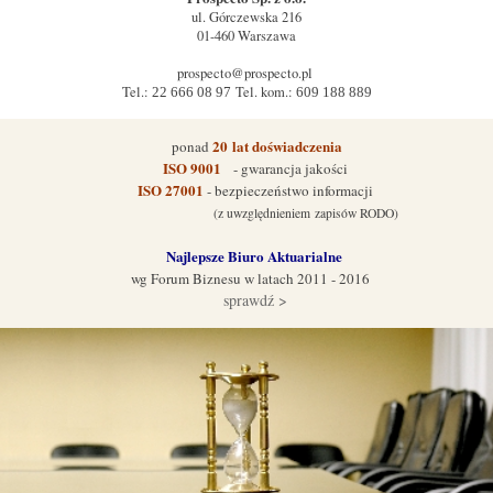
ul.
Górczewska 216
01-460
Warszawa
prospecto@prospecto.pl
Tel.:
Tel. kom.:
22 666 08 97
609 188 889
20
lat doświadczenia
ponad
ISO 9001
- gwarancja jakości
ISO 27001
- bezpieczeństwo informacji
(z uwzględnieniem zapisów RODO)
Najlepsze Biuro Aktuarialne
wg Forum Biznes
u w latach 2011 - 2016
sprawdź >