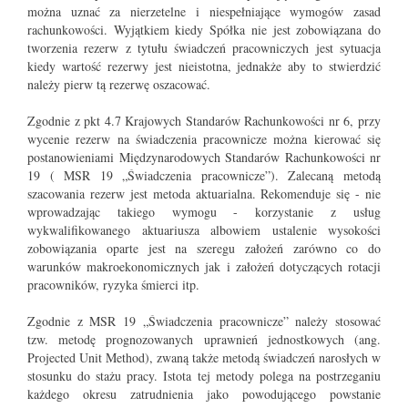
można uznać za nierzetelne i niespełniające wymogów zasad
rachunkowości. Wyjątkiem kiedy Spółka nie jest zobowiązana do
tworzenia rezerw z tytułu świadczeń pracowniczych jest sytuacja
kiedy wartość rezerwy jest nieistotna, jednakże aby to stwierdzić
należy pierw tą rezerwę oszacować.
Zgodnie z pkt 4.7 Krajowych Standarów Rachunkowości nr 6, przy
wycenie rezerw na świadczenia pracownicze można kierować się
postanowieniami Międzynarodowych Standarów Rachunkowości nr
19 ( MSR 19 „Świadczenia pracownicze”). Zalecaną metodą
szacowania rezerw jest metoda aktuarialna. Rekomenduje się - nie
wprowadzając takiego wymogu - korzystanie z usług
wykwalifikowanego aktuariusza albowiem ustalenie wysokości
zobowiązania oparte jest na szeregu założeń zarówno co do
warunków makroekonomicznych jak i założeń dotyczących rotacji
pracowników, ryzyka śmierci itp.
Zgodnie z MSR 19 „Świadczenia pracownicze” należy stosować
tzw. metodę prognozowanych uprawnień jednostkowych (ang.
Projected Unit Method), zwaną także metodą świadczeń narosłych w
stosunku do stażu pracy. Istota tej metody polega na postrzeganiu
każdego okresu zatrudnienia jako powodującego powstanie