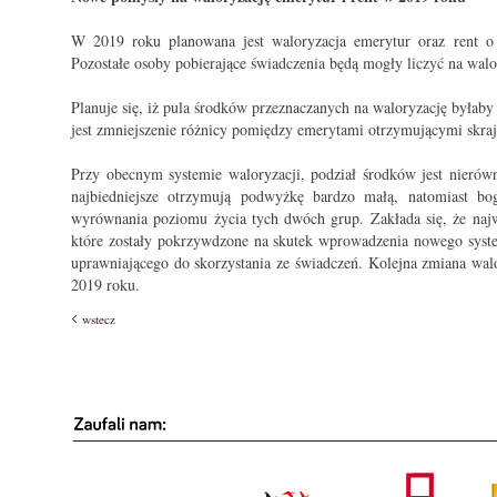
W 2019 roku planowana jest waloryzacja emerytur oraz rent o r
Pozostałe osoby pobierające świadczenia będą mogły liczyć na walor
Planuje się, iż pula środków przeznaczanych na waloryzację byłab
jest zmniejszenie różnicy pomiędzy emerytami otrzymującymi skrajn
Przy obecnym systemie waloryzacji, podział środków jest nieró
najbiedniejsze otrzymują podwyżkę bardzo małą, natomiast 
wyrównania poziomu życia tych dwóch grup. Zakłada się, że naj
które zostały pokrzywdzone na skutek wprowadzenia nowego syste
uprawniającego do skorzystania ze świadczeń. Kolejna zmiana wal
2019 roku.
wstecz