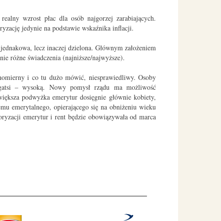
ealny wzrost płac dla osób najgorzej zarabiających.
yzację jedynie na podstawie wskaźnika inflacji.
y jednakowa, lecz inaczej dzielona. Głównym założeniem
ie różne świadczenia (najniższe/najwyższe).
wnomierny i co tu dużo mówić, niesprawiedliwy. Osoby
bogatsi – wysoką. Nowy pomysł rządu ma możliwość
większa podwyżka emerytur dosięgnie głównie kobiety,
mu emerytalnego, opierającego się na obniżeniu wieku
oryzacji emerytur i rent będzie obowiązywała od marca