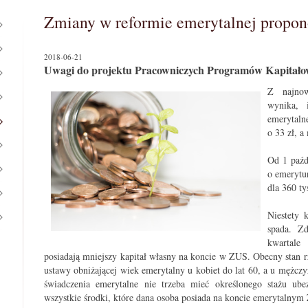
Zmiany w reformie emerytalnej propo
2018-06-21
Uwagi do projektu Pracowniczych Programów Kapitał
Z najnow
wynika, 
emerytaln
o 33 zł, a
Od 1 paźd
o emerytur
dla 360 ty
Niestety 
spada. Z
kwartale
posiadają mniejszy kapitał własny na koncie w ZUS. Obecny stan 
ustawy obniżającej wiek emerytalny u kobiet do lat 60, a u mężczy
świadczenia emerytalne nie trzeba mieć określonego stażu ub
wszystkie środki, które dana osoba posiada na koncie emerytalnym