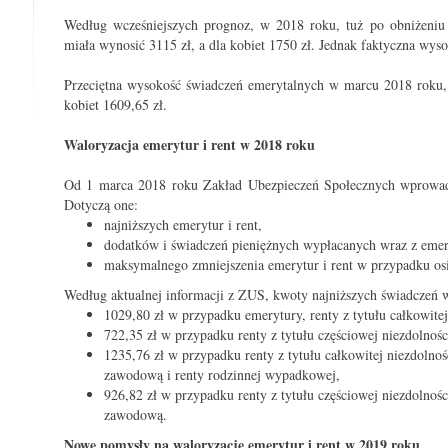
Według wcześniejszych prognoz, w 2018 roku, tuż po obniżeniu
miała wynosić 3115 zł, a dla kobiet 1750 zł. Jednak faktyczna wyso
Przeciętna wysokość świadczeń emerytalnych w marcu 2018 roku,
kobiet 1609,65 zł.
Waloryzacja emerytur i rent w 2018 roku
Od 1 marca 2018 roku Zakład Ubezpieczeń Społecznych wprowad
Dotyczą one:
najniższych emerytur i rent,
dodatków i świadczeń pieniężnych wypłacanych wraz z emery
maksymalnego zmniejszenia emerytur i rent w przypadku osi
Według aktualnej informacji z ZUS, kwoty najniższych świadczeń
1029,80 zł w przypadku emerytury, renty z tytułu całkowitej
722,35 zł w przypadku renty z tytułu częściowej niezdolnośc
1235,76 zł w przypadku renty z tytułu całkowitej niezdoln
zawodową i renty rodzinnej wypadkowej,
926,82 zł w przypadku renty z tytułu częściowej niezdolno
zawodową.
Nowe pomysły na waloryzację emerytur i rent w 2019 roku