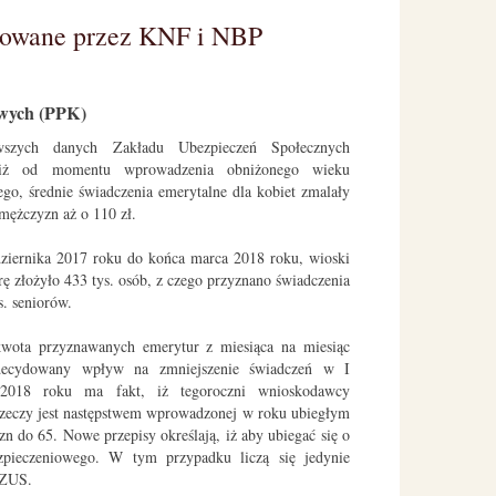
nowane przez KNF i NBP
owych (PPK)
szych danych Zakładu Ubezpieczeń Społecznych
iż od momentu wprowadzenia obniżonego wieku
ego, średnie świadczenia emerytalne dla kobiet zmalały
 mężczyzn aż o 110 zł.
ziernika 2017 roku do końca marca 2018 roku, wioski
ę złożyło 433 tys. osób, z czego przyznano świadczenia
s. seniorów.
kwota przyznawanych emerytur z miesiąca na miesiąc
decydowany wpływ na zmniejszenie świadczeń w I
 2018 roku ma fakt, iż tegoroczni wnioskodawcy
rzeczy jest następstwem wprowadzonej w roku ubiegłym
zn do 65. Nowe przepisy określają, iż aby ubiegać się o
ezpieczeniowego. W tym przypadku liczą się jedynie
 ZUS.