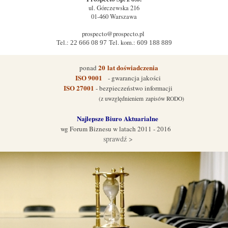
ul.
Górczewska 216
01-460
Warszawa
prospecto@prospecto.pl
Tel.:
Tel. kom.:
22 666 08 97
609 188 889
20
lat doświadczenia
ponad
ISO 9001
- gwarancja jakości
ISO 27001
- bezpieczeństwo informacji
(z uwzględnieniem zapisów RODO)
Najlepsze Biuro Aktuarialne
wg Forum Biznes
u w latach 2011 - 2016
sprawdź >