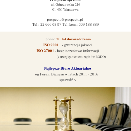
ul.
Górczewska 216
01-460
Warszawa
prospecto@prospecto.pl
Tel.:
Tel. kom.:
22 666 08 97
609 188 889
20
lat doświadczenia
ponad
ISO 9001
- gwarancja jakości
ISO 27001
- bezpieczeństwo informacji
(z uwzględnieniem zapisów RODO)
Najlepsze Biuro Aktuarialne
wg Forum Biznes
u w latach 2011 - 2016
sprawdź >