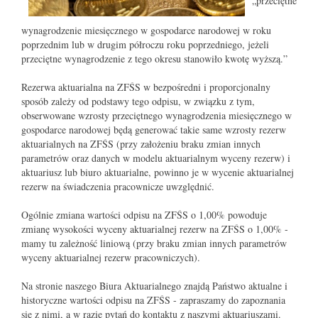
„przeciętne
wynagrodzenie miesięcznego w gospodarce narodowej w roku
poprzednim lub w drugim półroczu roku poprzedniego, jeżeli
przeciętne wynagrodzenie z tego okresu stanowiło kwotę wyższą.”
Rezerwa aktuarialna na ZFŚS w bezpośredni i proporcjonalny
sposób zależy od podstawy tego odpisu, w związku z tym,
obserwowane wzrosty przeciętnego wynagrodzenia miesięcznego w
gospodarce narodowej będą generować takie same wzrosty rezerw
aktuarialnych na ZFŚS (przy założeniu braku zmian innych
parametrów oraz danych w modelu aktuarialnym wyceny rezerw) i
aktuariusz lub biuro aktuarialne, powinno je w wycenie aktuarialnej
rezerw na świadczenia pracownicze uwzględnić.
Ogólnie zmiana wartości odpisu na ZFŚS o 1,00% powoduje
zmianę wysokości wyceny aktuarialnej rezerw na ZFŚS o 1,00% -
mamy tu zależność liniową (przy braku zmian innych parametrów
wyceny aktuarialnej rezerw pracowniczych).
Na stronie naszego Biura Aktuarialnego znajdą Państwo aktualne i
historyczne wartości odpisu na ZFŚS - zapraszamy do zapoznania
się z nimi, a w razie pytań do kontaktu z naszymi aktuariuszami.