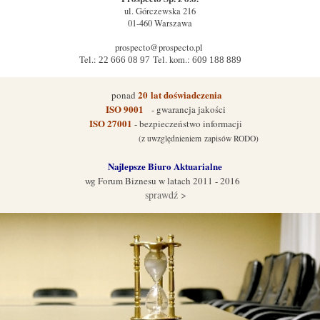
ul.
Górczewska 216
01-460
Warszawa
prospecto@prospecto.pl
Tel.:
Tel. kom.:
22 666 08 97
609 188 889
20
lat doświadczenia
ponad
ISO 9001
- gwarancja jakości
ISO 27001
- bezpieczeństwo informacji
(z uwzględnieniem zapisów RODO)
Najlepsze Biuro Aktuarialne
wg Forum Biznes
u w latach 2011 - 2016
sprawdź >