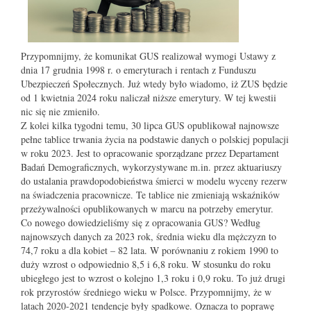
Przypomnijmy, że komunikat GUS realizował wymogi Ustawy z
dnia 17 grudnia 1998 r. o emeryturach i rentach z Funduszu
Ubezpieczeń Społecznych. Już wtedy było wiadomo, iż ZUS będzie
od 1 kwietnia 2024 roku naliczał niższe emerytury. W tej kwestii
nic się nie zmieniło.
Z kolei kilka tygodni temu, 30 lipca GUS opublikował najnowsze
pełne tablice trwania życia na podstawie danych o polskiej populacji
w roku 2023. Jest to opracowanie sporządzane przez Departament
Badań Demograficznych, wykorzystywane m.in. przez aktuariuszy
do ustalania prawdopodobieństwa śmierci w modelu wyceny rezerw
na świadczenia pracownicze. Te tablice nie zmieniają wskaźników
przeżywalności opublikowanych w marcu na potrzeby emerytur.
Co nowego dowiedzieliśmy się z opracowania GUS? Według
najnowszych danych za 2023 rok, średnia wieku dla mężczyzn to
74,7 roku a dla kobiet – 82 lata. W porównaniu z rokiem 1990 to
duży wzrost o odpowiednio 8,5 i 6,8 roku. W stosunku do roku
ubiegłego jest to wzrost o kolejno 1,3 roku i 0,9 roku. To już drugi
rok przyrostów średniego wieku w Polsce. Przypomnijmy, że w
latach 2020-2021 tendencje były spadkowe. Oznacza to poprawę