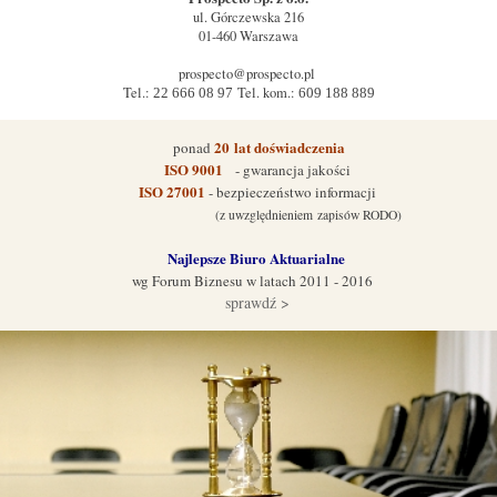
ul.
Górczewska 216
01-460
Warszawa
prospecto@prospecto.pl
Tel.:
Tel. kom.:
22 666 08 97
609 188 889
20
lat doświadczenia
ponad
ISO 9001
- gwarancja jakości
ISO 27001
- bezpieczeństwo informacji
(z uwzględnieniem zapisów RODO)
Najlepsze Biuro Aktuarialne
wg Forum Biznes
u w latach 2011 - 2016
sprawdź >