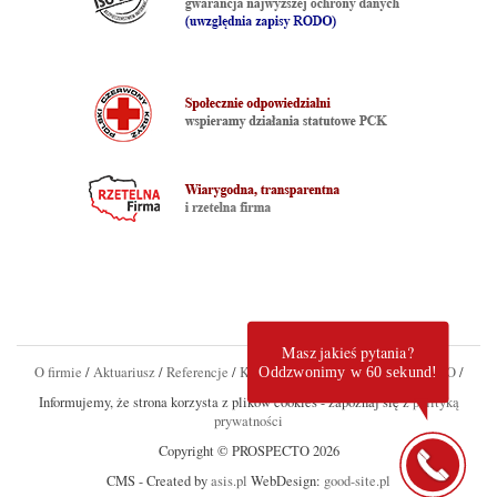
Masz jakieś pytania?
O firmie
/
Aktuariusz
/
Referencje
/
Kontakt
/
Aktualności
/
Linki
/
RODO
/
Oddzwonimy w 60 sekund!
Informujemy, że strona korzysta z plików cookies - zapoznaj się z
polityką
prywatności
Copyright © PROSPECTO 2026
CMS - Created by
asis.pl
WebDesign:
good-site.pl