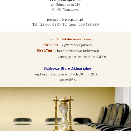
ul.
Górczewska 216
01-460
Warszawa
prospecto@prospecto.pl
Tel.:
Tel. kom.:
22 666 08 97
609 188 889
20
lat doświadczenia
ponad
ISO 9001
- gwarancja jakości
ISO 27001
- bezpieczeństwo informacji
(z uwzględnieniem zapisów RODO)
Najlepsze Biuro Aktuarialne
wg Forum Biznes
u w latach 2011 - 2016
sprawdź >