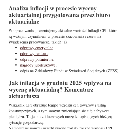
Analiza inflacji w procesie wyceny
aktuarialnej przygotowana przez biuro
aktuarialne
W opracowaniu prezentujemy aktualne wartości inflacji CPI, które
są ważnym czynnikiem w procesie szacowania rezerw na
świadczenia pracownicze, takich jak:
odprawy emerytalne
,
odprawy rentowe
,
odprawy pośmiertne
,
nagrody jubileuszowe
,
odpis na Zakładowy Fundusz Świadczeń Socjalnych (ZFŚS).
Jak inflacja w grudniu 2025 wpływa na
wycenę aktuarialną? Komentarz
aktuariusza
Wskaźnik CPI obrazuje tempo wzrostu cen towarów i usług
konsumpcyjnych, a tym samym zmieniającą się siłę nabywczą
pieniądza. To jedno z kluczowych narzędzi opisujących bieżącą
sytuację gospodarczą.
Na wykresie poniżej przedstawione zostały roczne wartości CPI