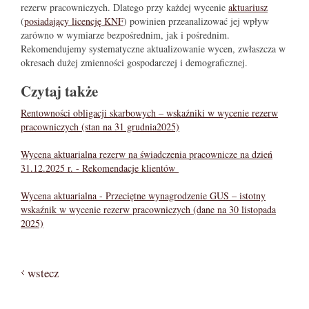
rezerw pracowniczych. Dlatego przy każdej wycenie
aktuariusz
(
posiadający licencję KNF
) powinien przeanalizować jej wpływ
zarówno w wymiarze bezpośrednim, jak i pośrednim.
Rekomendujemy systematyczne aktualizowanie wycen, zwłaszcza w
okresach dużej zmienności gospodarczej i demograficznej.
Czytaj także
Rentowności obligacji skarbowych – wskaźniki w wycenie rezerw
pracowniczych (stan na 31 grudnia2025)
Wycena aktuarialna rezerw na świadczenia pracownicze na dzień
31.12.2025 r. - Rekomendacje klientów
Wycena aktuarialna - Przeciętne wynagrodzenie GUS – istotny
wskaźnik w wycenie rezerw pracowniczych (dane na 30 listopada
2025)
wstecz