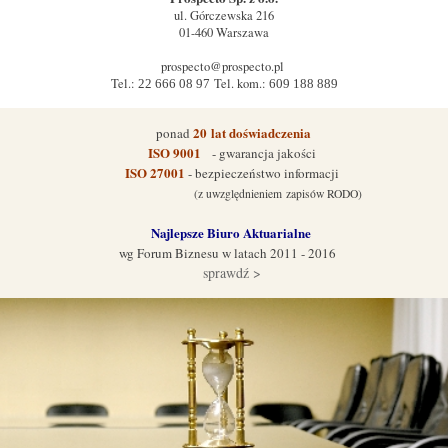
ul.
Górczewska 216
01-460
Warszawa
prospecto@prospecto.pl
Tel.:
Tel. kom.:
22 666 08 97
609 188 889
20
lat doświadczenia
ponad
ISO 9001
- gwarancja jakości
ISO 27001
- bezpieczeństwo informacji
(z uwzględnieniem zapisów RODO)
Najlepsze Biuro Aktuarialne
wg Forum Biznes
u w latach 2011 - 2016
sprawdź >