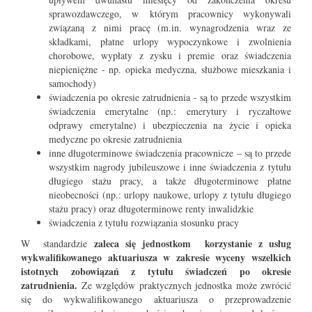
sprawozdawczego, w którym pracownicy wykonywali
związaną z nimi pracę (m.in. wynagrodzenia wraz ze
składkami, płatne urlopy wypoczynkowe i zwolnienia
chorobowe, wypłaty z zysku i premie oraz świadczenia
niepieniężne - np. opieka medyczna, służbowe mieszkania i
samochody)
świadczenia po okresie zatrudnienia - są to przede wszystkim
świadczenia emerytalne (np.: emerytury i ryczałtowe
odprawy emerytalne) i ubezpieczenia na życie i opieka
medyczne po okresie zatrudnienia
inne długoterminowe świadczenia pracownicze – są to przede
wszystkim nagrody jubileuszowe i inne świadczenia z tytułu
długiego stażu pracy, a także długoterminowe płatne
nieobecności (np.: urlopy naukowe, urlopy z tytułu długiego
stażu pracy) oraz długoterminowe renty inwalidzkie
świadczenia z tytułu rozwiązania stosunku pracy
zaleca się jednostkom korzystanie z usług
W standardzie
wykwalifikowanego aktuariusza w zakresie wyceny wszelkich
istotnych zobowiązań z tytułu świadczeń po okresie
zatrudnienia.
Ze względów praktycznych jednostka może zwrócić
się do wykwalifikowanego aktuariusza o przeprowadzenie